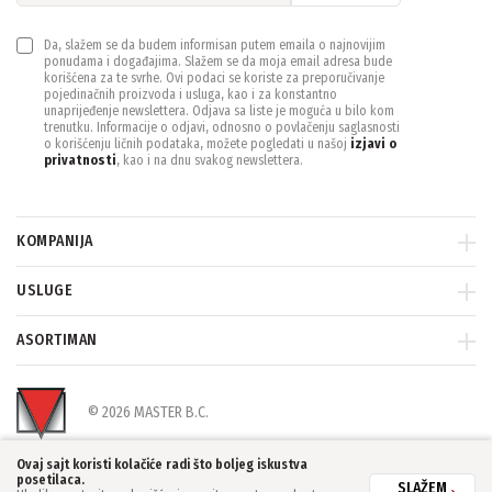
IMOU SET
Uniview mrežni video
(1)
4
(1)
snimači (NVR)
(18)
Da, slažem se da budem informisan putem emaila o najnovijim
ponudama i događajima. Slažem se da moja email adresa bude
korišćena za te svrhe. Ovi podaci se koriste za preporučivanje
Dahua IP kamere, 4MP
Uniview dodatna oprema
DIMENZIJE
pojedinačnih proizvoda i usluga, kao i za konstantno
(22)
(20)
unaprijeđenje newslettera. Odjava sa liste je moguća u bilo kom
trenutku. Informacije o odjavi, odnosno o povlačenju saglasnosti
197mm *138mm*25mm
(1)
o korišćenju ličnih podataka, možete pogledati u našoj
izjavi o
Dahua IP kamere, 5MP
Dahua IP kamere, 6MP
privatnosti
, kao i na dnu svakog newslettera.
(15)
(6)
DOMET OSVETLJENJA
Dahua IP kamere,
Dahua IP kamere,
8MP/4K
specijalne
(12)
(12)
30 metara
(1)
KOMPANIJA
Dahua Wi-Fi kamere
Dahua IP PTZ kamere
(19)
USLUGE
(15)
IP ZAŠTITA
Dahua IP mrežni video
IP65
(1)
Dahua IP mrežni video
ASORTIMAN
snimači Lite Serija 4
snimači
(18)
(14)
IP ZAŽTITA
Sony IP kamere
Sony dodatna oprema
(9)
© 2026 MASTER B.C.
(13)
IP66
(1)
Ovaj sajt koristi kolačiće radi što boljeg iskustva
Western Security
posetilaca.
Kamere
(8)
SLAŽEM