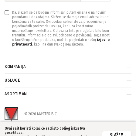
Da, slažem se da budem informisan putem emaila o najnovijim
ponudama i događajima. Slažem se da moja email adresa bude
korišćena za te svrhe. Ovi podaci se koriste za preporučivanje
pojedinačnih proizvoda i usluga, kao i za konstantno
unaprijeđenje newslettera. Odjava sa liste je moguća u bilo kom
trenutku. Informacije o odjavi, odnosno o povlačenju saglasnosti
o korišćenju ličnih podataka, možete pogledati u našoj
izjavi o
privatnosti
, kao i na dnu svakog newslettera.
KOMPANIJA
USLUGE
ASORTIMAN
© 2026 MASTER B.C.
Ovaj sajt koristi kolačiće radi što boljeg iskustva
posetilaca.
SLAŽEM