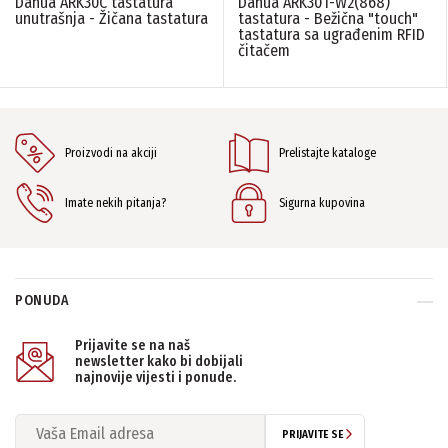
Dahua ARK30C tastatura
Dahua ARK30T-W2(868)
Dahua
(2)
unutrašnja - Žičana tastatura
tastatura - Bežična "touch"
Kontroleri
tastatura sa ugrađenim RFID
(4)
čitačem
FREKVENCA
868 MHz
(1)
TIP EKRANA TASTATURE
Proizvodi na akciji
Prelistajte kataloge
N/A
(3)
Imate nekih pitanja?
Sigurna kupovina
PONIŠTITE SVE FILTERE
PONUDA
Prijavite se na naš
newsletter kako bi dobijali
najnovije vijesti i ponude.
PRIJAVITE SE