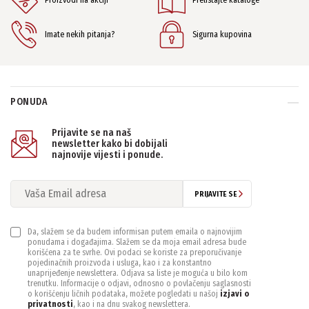
Imate nekih pitanja?
Sigurna kupovina
PONUDA
Prijavite se na naš
newsletter kako bi dobijali
najnovije vijesti i ponude.
PRIJAVITE SE
Da, slažem se da budem informisan putem emaila o najnovijim
ponudama i događajima. Slažem se da moja email adresa bude
korišćena za te svrhe. Ovi podaci se koriste za preporučivanje
pojedinačnih proizvoda i usluga, kao i za konstantno
unaprijeđenje newslettera. Odjava sa liste je moguća u bilo kom
trenutku. Informacije o odjavi, odnosno o povlačenju saglasnosti
o korišćenju ličnih podataka, možete pogledati u našoj
izjavi o
privatnosti
, kao i na dnu svakog newslettera.