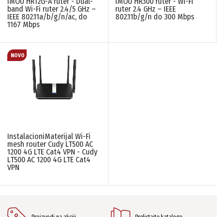
IMOU HR12G-A ruter - Dual-
IMOU HR300 ruter - Wi-Fi
IMOU
(2)
band Wi-Fi ruter 2.4/5 GHz –
ruter 2.4 GHz – IEEE
InstalacioniMaterijal
(1)
IEEE 802.11a/b/g/n/ac, do
802.11b/g/n do 300 Mbps
1167 Mbps
PONIŠTITE SVE FILTERE
InstalacioniMaterijal Wi-Fi
mesh router Cudy LT500 AC
1200 4G LTE Cat4 VPN - Cudy
LT500 AC 1200 4G LTE Cat4
VPN
Proizvodi na akciji
Prelistajte kataloge