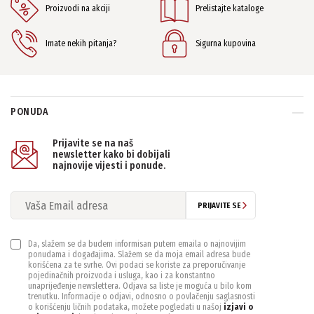
Proizvodi na akciji
Prelistajte kataloge
Imate nekih pitanja?
Sigurna kupovina
PONUDA
Prijavite se na naš
newsletter kako bi dobijali
najnovije vijesti i ponude.
PRIJAVITE SE
Da, slažem se da budem informisan putem emaila o najnovijim
ponudama i događajima. Slažem se da moja email adresa bude
korišćena za te svrhe. Ovi podaci se koriste za preporučivanje
pojedinačnih proizvoda i usluga, kao i za konstantno
unaprijeđenje newslettera. Odjava sa liste je moguća u bilo kom
trenutku. Informacije o odjavi, odnosno o povlačenju saglasnosti
o korišćenju ličnih podataka, možete pogledati u našoj
izjavi o