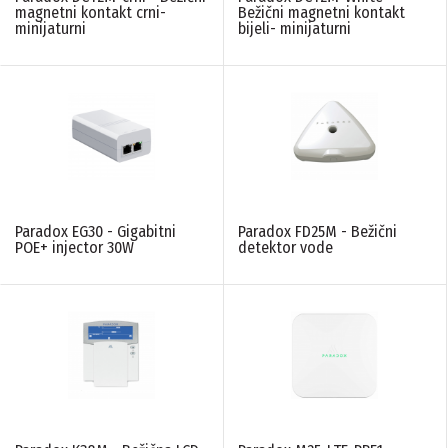
magnetni kontakt crni-
Bežični magnetni kontakt
N/A
(8)
minijaturni
bijeli- minijaturni
FREKVENCA
N/A
(26)
868 MHz
(1)
INTEGRISAN TAG
Paradox EG30 - Gigabitni
Paradox FD25M - Bežični
N/A
(8)
POE+ injector 30W
detektor vode
IP ZAŠTITA
N/A
(3)
KONTROLA PRISTUPA
N/A
(2)