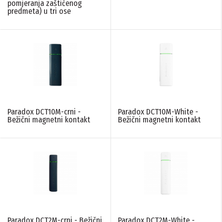
M serija - sirene
Paradox
(27)
(3)
pomjeranja zaštićenog
predmeta) u tri ose
BATTERY STAND BY
N/A
(2)
BLICER
N/A
(3)
Paradox DCT10M-crni -
Paradox DCT10M-White -
Bežični magnetni kontakt
Bežični magnetni kontakt
BROJ PARTICIJA
N/A
(2)
BROJ ZONA NA PLOCI
N/A
(2)
DVOSMERNA KOMUNIKACIJA
Paradox DCT2M-crni - Bežični
Paradox DCT2M-White -