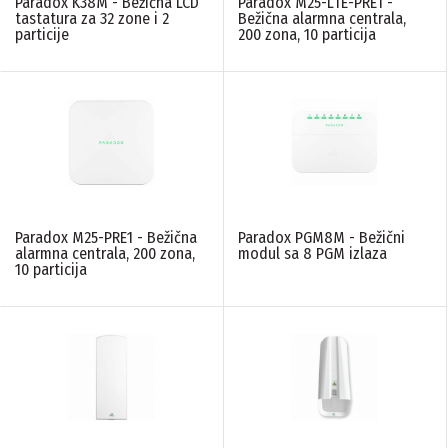
Paradox K38M - Bežična LCD
Paradox M25-LTE-PRE1 -
tastatura za 32 zone i 2
Bežična alarmna centrala,
MAX. BROJ DETEKTORA
particije
200 zona, 10 particija
N/A
(2)
MAX. BROJ KORISNIKA
N/A
(2)
MAX. BROJ SIRENA
Paradox M25-PRE1 - Bežična
Paradox PGM8M - Bežični
alarmna centrala, 200 zona,
modul sa 8 PGM izlaza
N/A
(2)
10 particija
MAX. BROJ TAGOVA
N/A
(2)
PIRCAM
N/A
(2)