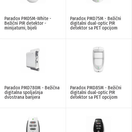
N/A
(3)
Paradox PMD5M-White -
Paradox PMD75M - Bežični
VRSTA DETEKCIJE
Bežični PIR detektor -
digitalni dual-optic PIR
minijaturni, bijeli
detektor sa PET opcijom
N/A
(13)
WIRED ZONES
N/A
(2)
ZAŠTITA
Paradox PMD780M - Bežična
Paradox PMD85M - Bežični
N/A
(13)
digitalna spoljašnja
digitalni dual-optic PIR
dvostrana barijera
detektor sa PET opcijom
ZVUČNA UZBUNA U DB
N/A
(3)