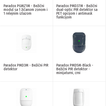
Paradox PGMZ1M - Bežični
Paradox PMD37M - Bežični
modul sa 1 žičanom zonom i
dual-optic PIR detektor sa
RS-232 IZLAZ
1 relejnim izlazom
PET opcijom i antimask
funkcijom
N/A
(2)
SIM SLOT
N/A
(2)
TIP DETEKTORA
Paradox PMD3M - Bežični PIR
Paradox PMD5M-Black -
N/A
(13)
detektor
Bežični PIR detektor -
minijaturni, crni
TIP EKRANA TASTATURE
LCD
(1)
VIZUELNA UZBUNA