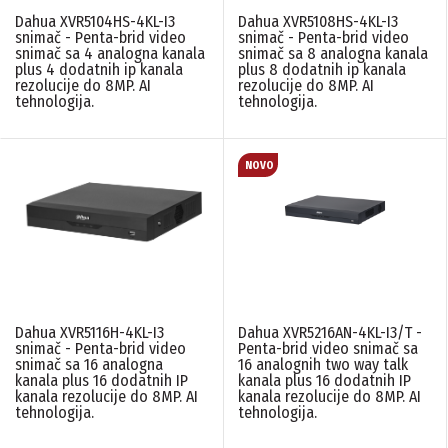
Dahua XVR5104HS-4KL-I3
Dahua XVR5108HS-4KL-I3
Dahua
(6)
snimač - Penta-brid video
snimač - Penta-brid video
snimač sa 4 analogna kanala
snimač sa 8 analogna kanala
plus 4 dodatnih ip kanala
plus 8 dodatnih ip kanala
AI/VIDEO ANALITIKA
rezolucije do 8MP. AI
rezolucije do 8MP. AI
tehnologija.
tehnologija.
Ima, naprednu
(5)
Face detection (detekcija lica)
(1)
SMD (Klasifikacija Ljudi / Vozila)
(1)
IVS (Prelazak preko linije,sticeni prostor)
(1)
AcuPick (AI pretraga snimka)
(1)
Face Recognition (prepoznavanje lica)
(1)
ALARMNI ULAZI/IZLAZI
N/A
(4)
16 ulaza/ 6 izlaza
(1)
Dahua XVR5116H-4KL-I3
Dahua XVR5216AN-4KL-I3/T -
snimač - Penta-brid video
Penta-brid video snimač sa
snimač sa 16 analogna
16 analognih two way talk
AUDIO ULAZI/IZLAZI
kanala plus 16 dodatnih IP
kanala plus 16 dodatnih IP
kanala rezolucije do 8MP. AI
kanala rezolucije do 8MP. AI
tehnologija.
tehnologija.
1 ulaz/ 1 izlaz
(5)
4 ulaza/ 1 izlaz
(1)