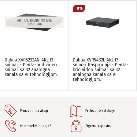
BROJ DODATNIH IP KANALA
ARTIKAL TRENUTNO NIJE
4 do 8MP
(1)
DOSTUPAN
8 do 8MP
(1)
16 do 8MP
(2)
32 do 8MP
(1)
BROJ HARD DISKOVA
Dahua XVR5232AN-4KL-I3
Dahua XVR5432L-4KL-I3
snimač - Penta-brid video
snimač Rasprodaja - Penta-
1 HDD
(3)
snimač sa 32 analogna
brid video snimač sa 32
kanala sa AI tehnologijom.
analogna kanala sa AI
2 HDD
(2)
tehnologijom.
4 HDD
(1)
BROJ KANALA
4
(1)
Proizvodi na akciji
Prelistajte kataloge
8
(1)
16
(2)
32
(2)
Imate nekih pitanja?
Sigurna kupovina