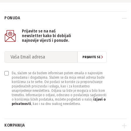
ETHERNET
1, RJ45 10M/100M/1000M
(5)
PONUDA
1, RJ45 10M/100M
(1)
Prijavite se na naš
newsletter kako bi dobijali
MAX. BANDWIDTH IN
najnovije vijesti i ponude.
64Mbps
(2)
128Mbps
(10)
PRIJAVITE SE
MAX. KAPACITET PO HDD
Da, slažem se da budem informisan putem emaila o najnovijim
ponudama i događajima. Slažem se da moja email adresa bude
16TB
(6)
korišćena za te svrhe. Ovi podaci se koriste za preporučivanje
pojedinačnih proizvoda i usluga, kao i za konstantno
unaprijeđenje newslettera. Odjava sa liste je moguća u bilo kom
trenutku. Informacije o odjavi, odnosno o povlačenju saglasnosti
MAX. REZOLUCIJA SNIMANJA
o korišćenju ličnih podataka, možete pogledati u našoj
izjavi o
privatnosti
, kao i na dnu svakog newslettera.
4K
(1)
8MP
(5)
KOMPANIJA
POE PORTOVI