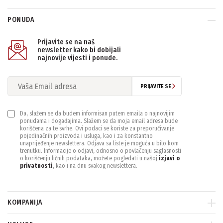
PONUDA
PONIŠTITE SVE FILTERE
Prijavite se na naš
newsletter kako bi dobijali
najnovije vijesti i ponude.
PRIJAVITE SE
Da, slažem se da budem informisan putem emaila o najnovijim
ponudama i događajima. Slažem se da moja email adresa bude
korišćena za te svrhe. Ovi podaci se koriste za preporučivanje
pojedinačnih proizvoda i usluga, kao i za konstantno
unaprijeđenje newslettera. Odjava sa liste je moguća u bilo kom
trenutku. Informacije o odjavi, odnosno o povlačenju saglasnosti
o korišćenju ličnih podataka, možete pogledati u našoj
izjavi o
privatnosti
, kao i na dnu svakog newslettera.
KOMPANIJA