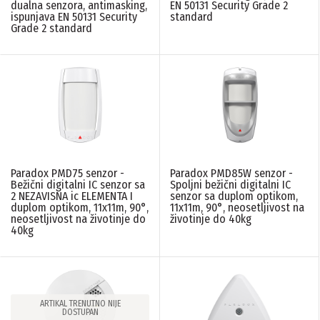
dualna senzora, antimasking,
EN 50131 Security Grade 2
ispunjava EN 50131 Security
standard
Grade 2 standard
Paradox PMD75 senzor -
Paradox PMD85W senzor -
Bežični digitalni IC senzor sa
Spoljni bežični digitalni IC
2 NEZAVISNA ic ELEMENTA I
senzor sa duplom optikom,
duplom optikom, 11x11m, 90°,
11x11m, 90°, neosetljivost na
neosetljivost na životinje do
životinje do 40kg
40kg
ARTIKAL TRENUTNO NIJE
DOSTUPAN