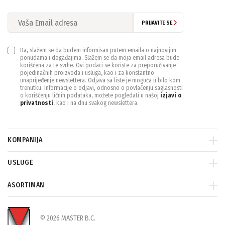
PRIJAVITE SE
Da, slažem se da budem informisan putem emaila o najnovijim
ponudama i događajima. Slažem se da moja email adresa bude
korišćena za te svrhe. Ovi podaci se koriste za preporučivanje
pojedinačnih proizvoda i usluga, kao i za konstantno
unaprijeđenje newslettera. Odjava sa liste je moguća u bilo kom
trenutku. Informacije o odjavi, odnosno o povlačenju saglasnosti
o korišćenju ličnih podataka, možete pogledati u našoj
izjavi o
privatnosti
, kao i na dnu svakog newslettera.
KOMPANIJA
USLUGE
ASORTIMAN
© 2026 MASTER B.C.