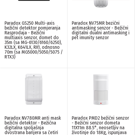
ZAŠTITA
Paradox GS250 Multi-axis
Paradox NV75MR bezični
IP66
(10)
bežični detektor pomjeranja
antimasking senzor - Bežični
Rasprodaja - Bežični
digitalni dualni antimasking i
multiaxis senzor, domet do
pet imunity senzor
35m (sa MG-6130/6160/6250),
PONIŠTITE SVE FILTERE
K32LX, K641LX, RX1, odnosno
70m (sa MG5000/5050/5075 /
RTX3)
Paradox NV780MR anti mask
Paradox PMD2 bežični senzor
bežični detektor - Bežična
- Bežični senzor dometa
digitalna spoljašnja
11X11m 88.5°, neosetljiv na
dvostrana barijera sa četiri
životinje do 18Kg, ispunjava