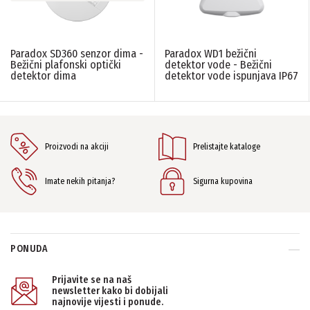
Paradox SD360 senzor dima -
Paradox WD1 bežični
Bežični plafonski optički
detektor vode - Bežični
detektor dima
detektor vode ispunjava IP67
Proizvodi na akciji
Prelistajte kataloge
Imate nekih pitanja?
Sigurna kupovina
PONUDA
Prijavite se na naš
newsletter kako bi dobijali
najnovije vijesti i ponude.