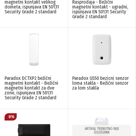
MAGELLAN - sistemski
Paradox
(12)
magnetni kontakt velikog
Rasprodaja - Bežični
moduli
(2)
dometa, ispunjava EN 50131
magnetni kontakt - ugradni,
Security Grade 2 standard
ispunjava EN 50131 Security
Grade 2 standard
FREKVENCA
N/A
(5)
433 MHz
(8)
433MHz 868MHz
(1)
868 MHz
(1)
TIP DETEKTORA
Bežični
(12)
Paradox DCTXP2 bežični
Paradox G550 bezicni senzor
magnetni kontakt - Bežični
loma stakla - Bežični senzor
magnetni kontakt za dve
za lom stakla
VRSTA DETEKCIJE
zone, ispunjava EN 50131
Security Grade 2 standard
Magnet
(3)
PIR
(4)
Voda
(1)
Dim - optički
(1)
Lom stakla
(1)
ARTIKAL TRENUTNO NIJE
3 Axis
(1)
DOSTUPAN