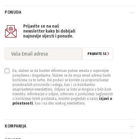
PONUDA
PONIŠTITE SVE FILTERE
Prijavite se na naš
newsletter kako bi dobijali
najnovije vijesti i ponude.
PRIJAVITE SE
Da, slažem se da budem informisan putem emaila o najnovijim
ponudama i događajima. Slažem se da moja email adresa bude
korišćena za te svrhe. Ovi podaci se koriste za preporučivanje
pojedinačnih proizvoda i usluga, kao i za konstantno
unaprijeđenje newslettera. Odjava sa liste je moguća u bilo kom
trenutku. Informacije o odjavi, odnosno o povlačenju saglasnosti
o korišćenju ličnih podataka, možete pogledati u našoj
izjavi o
privatnosti
, kao i na dnu svakog newslettera.
KOMPANIJA