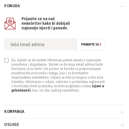
PONUDA
PONIŠTITE SVE FILTERE
Prijavite se na naš
newsletter kako bi dobijali
najnovije vijesti i ponude.
PRIJAVITE SE
Da, slažem se da budem informisan putem emaila o najnovijim
ponudama i događajima. Slažem se da moja email adresa bude
korišćena za te svrhe. Ovi podaci se koriste za preporučivanje
pojedinačnih proizvoda i usluga, kao i za konstantno
unaprijeđenje newslettera. Odjava sa liste je moguća u bilo kom
trenutku. Informacije o odjavi, odnosno o povlačenju saglasnosti
o korišćenju ličnih podataka, možete pogledati u našoj
izjavi o
privatnosti
, kao i na dnu svakog newslettera.
KOMPANIJA
USLUGE