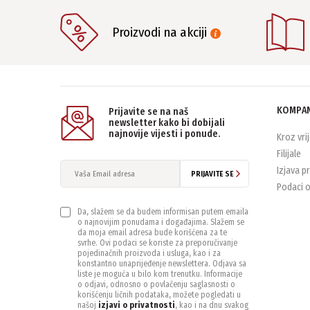
Proizvodi na akciji
KOMPAN
Prijavite se na naš
newsletter kako bi dobijali
najnovije vijesti i ponude.
Kroz vri
Filijale
Izjava p
PRIJAVITE SE
Podaci o
Da, slažem se da budem informisan putem emaila
o najnovijim ponudama i događajima. Slažem se
da moja email adresa bude korišćena za te
svrhe. Ovi podaci se koriste za preporučivanje
pojedinačnih proizvoda i usluga, kao i za
konstantno unaprijeđenje newslettera. Odjava sa
liste je moguća u bilo kom trenutku. Informacije
o odjavi, odnosno o povlačenju saglasnosti o
korišćenju ličnih podataka, možete pogledati u
našoj
izjavi o privatnosti
, kao i na dnu svakog