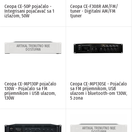
montažu
(7)
Ceopa CE-50P pojačalo -
Ceopa CE-F308R AM/FM/
Ceopa
(13)
Integrisani pojačavač sa 1
tuner - Digitalni AM/FM
Viseći zvučnici
Zvučnici horne
izlazom, 50W
tjuner
(1)
(2)
SNAGA U W
N/A
(2)
50W
(1)
70W
(1)
ARTIKAL TRENUTNO NIJE
DOSTUPAN
130W
(1)
260W
(1)
360W
(1)
PONIŠTITE SVE FILTERE
Ceopa CE-MP130P pojačalo
Ceopa CE-MP130SE - Pojačalo
130W - Pojačalo sa FM
sa FM prijemnikom, USB
prijemnikom i USB ulazom,
ulazom i bluetooth-om 130W,
130W
5 zona
ARTIKAL TRENUTNO NIJE
DOSTUPAN