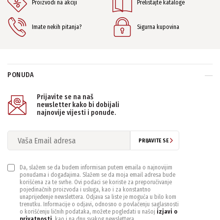
Proizvodi na akciji
Prelistajte kataloge
Imate nekih pitanja?
Sigurna kupovina
PONUDA
Prijavite se na naš
newsletter kako bi dobijali
najnovije vijesti i ponude.
PRIJAVITE SE
Da, slažem se da budem informisan putem emaila o najnovijim
ponudama i događajima. Slažem se da moja email adresa bude
korišćena za te svrhe. Ovi podaci se koriste za preporučivanje
pojedinačnih proizvoda i usluga, kao i za konstantno
unaprijeđenje newslettera. Odjava sa liste je moguća u bilo kom
trenutku. Informacije o odjavi, odnosno o povlačenju saglasnosti
o korišćenju ličnih podataka, možete pogledati u našoj
izjavi o
privatnosti
, kao i na dnu svakog newslettera.