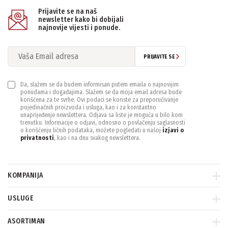
Prijavite se na naš
newsletter kako bi dobijali
najnovije vijesti i ponude.
PRIJAVITE SE
Da, slažem se da budem informisan putem emaila o najnovijim
ponudama i događajima. Slažem se da moja email adresa bude
korišćena za te svrhe. Ovi podaci se koriste za preporučivanje
pojedinačnih proizvoda i usluga, kao i za konstantno
unaprijeđenje newslettera. Odjava sa liste je moguća u bilo kom
trenutku. Informacije o odjavi, odnosno o povlačenju saglasnosti
o korišćenju ličnih podataka, možete pogledati u našoj
izjavi o
privatnosti
, kao i na dnu svakog newslettera.
KOMPANIJA
USLUGE
ASORTIMAN