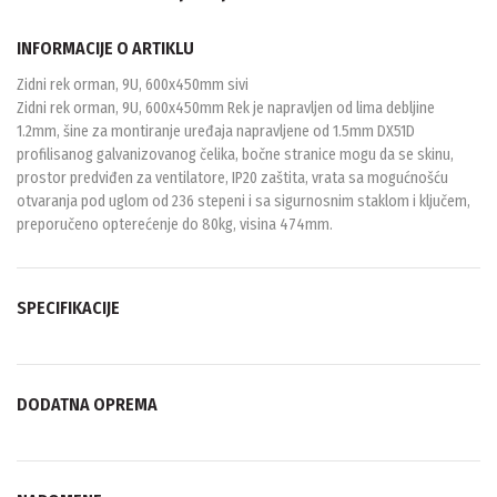
INFORMACIJE O ARTIKLU
Zidni rek orman, 9U, 600x450mm sivi
Zidni rek orman, 9U, 600x450mm Rek je napravljen od lima debljine
1.2mm, šine za montiranje uređaja napravljene od 1.5mm DX51D
profilisanog galvanizovanog čelika, bočne stranice mogu da se skinu,
prostor predviđen za ventilatore, IP20 zaštita, vrata sa mogućnošću
otvaranja pod uglom od 236 stepeni i sa sigurnosnim staklom i ključem,
preporučeno opterećenje do 80kg, visina 474mm.
SPECIFIKACIJE
DODATNA OPREMA