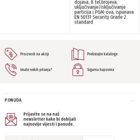
EVO - sistemski moduli
Paradox
(2)
dojava, 8 tel.brojeva,
(2)
uključivanje/isključivanje
particija i PGM-ova, ispunava
EN 50131 Security Grade 2
FREKVENCA
standard
N/A
(1)
PONIŠTITE SVE FILTERE
Proizvodi na akciji
Prelistajte kataloge
Imate nekih pitanja?
Sigurna kupovina
PONUDA
Prijavite se na naš
newsletter kako bi dobijali
najnovije vijesti i ponude.