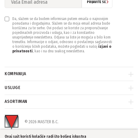
PRIJAVITE SE
Da, slažem se da budem informisan putem emaila o najnovijim
ponudama i događajima. Slažem se da moja email adresa bude
korišćena za te svrhe. Ovi podaci se koriste za preporučivanje
pojedinačnih proizvoda i usluga, kao i za konstantno
unaprijeđenje newslettera. Odjava sa liste je moguća u bilo kom
trenutku. Informacije o odjavi, odnosno o povlačenju saglasnosti
o korišćenju ličnih podataka, možete pogledati u našoj
izjavi o
privatnosti
, kao i na dnu svakog newslettera.
KOMPANIJA
USLUGE
ASORTIMAN
© 2026 MASTER B.C.
Ovaj sajt koristi kolačiće radi što boljeg iskustva