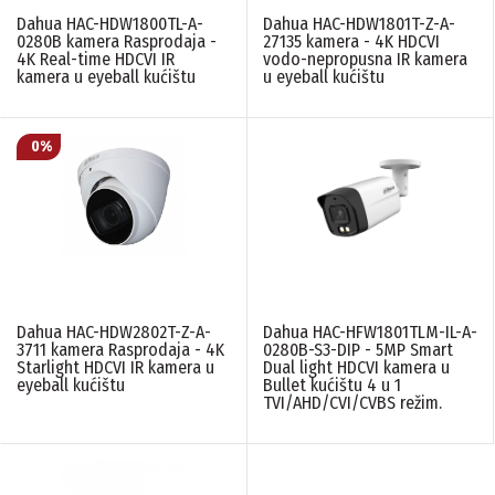
Dahua HAC-HDW1800TL-A-
Dahua HAC-HDW1801T-Z-A-
Dahua
(5)
0280B kamera Rasprodaja -
27135 kamera - 4K HDCVI
4K Real-time HDCVI IR
vodo-nepropusna IR kamera
kamera u eyeball kućištu
u eyeball kućištu
AI/VIDEO ANALITIKA
Nema analitiku
(5)
ALARM
Nema
(10)
ANTI-VANDAL
Dahua HAC-HDW2802T-Z-A-
Dahua HAC-HFW1801TLM-IL-A-
Ne
(10)
3711 kamera Rasprodaja - 4K
0280B-S3-DIP - 5MP Smart
Starlight HDCVI IR kamera u
Dual light HDCVI kamera u
eyeball kućištu
Bullet kućištu 4 u 1
AUDIO
TVI/AHD/CVI/CVBS režim.
Ima, integrisani mikrofon
(5)