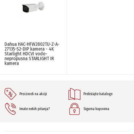
BROJ MEGAPIKSELA
8
(5)
DOMET OSVETLJENJA
30 metara
(1)
Dahua HAC-HFW2802TU-Z-A-
40m/40m
(1)
27135-S2-DIP kamera - 4K
60 metara
(2)
Starlight HDCVI vodo-
80 metara
(1)
nepropusna STARLIGHT IR
kamera
IP ZAŽTITA
IP67
(5)
Proizvodi na akciji
Prelistajte kataloge
MATERIJAL KUĆIŠTA
Imate nekih pitanja?
Sigurna kupovina
Aluminium
(1)
Metal i plastika
(2)
Metal
(2)