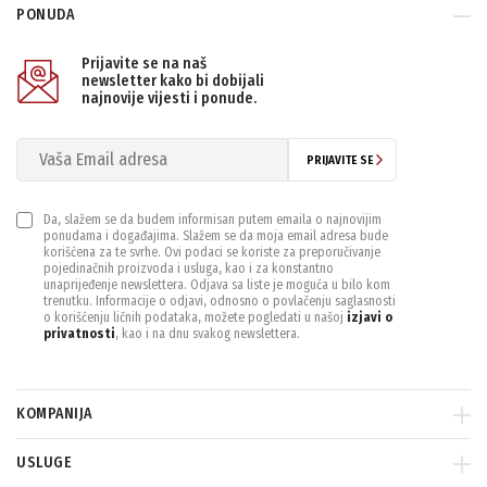
PONUDA
MAX. REZOLUCIJA
Prijavite se na naš
3840x2160
(5)
newsletter kako bi dobijali
najnovije vijesti i ponude.
MIN. OSVETLJENJE IR OFF
PRIJAVITE SE
0.001 lux@F1.5
(1)
0.03 Lux @F2.0
(1)
0.005 Lux @F1.5
(1)
Da, slažem se da budem informisan putem emaila o najnovijim
0.03Lux/F1.7
(1)
ponudama i događajima. Slažem se da moja email adresa bude
0.01 lux@F2.0
(1)
korišćena za te svrhe. Ovi podaci se koriste za preporučivanje
pojedinačnih proizvoda i usluga, kao i za konstantno
unaprijeđenje newslettera. Odjava sa liste je moguća u bilo kom
trenutku. Informacije o odjavi, odnosno o povlačenju saglasnosti
OBJEKTIV
o korišćenju ličnih podataka, možete pogledati u našoj
izjavi o
privatnosti
, kao i na dnu svakog newslettera.
Fiksni
(1)
Fixed-focal
(1)
Motorizovani varifokal
(3)
KOMPANIJA
OBLIK
USLUGE