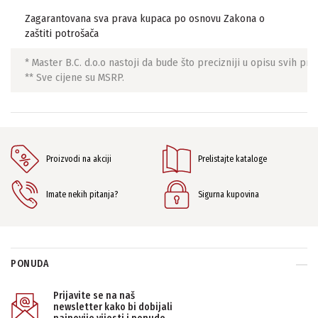
Zagarantovana sva prava kupaca po osnovu Zakona o
zaštiti potrošača
* Master B.C. d.o.o nastoji da bude što precizniji u opisu svih p
** Sve cijene su MSRP.
Proizvodi na akciji
Prelistajte kataloge
Imate nekih pitanja?
Sigurna kupovina
PONUDA
Prijavite se na naš
newsletter kako bi dobijali