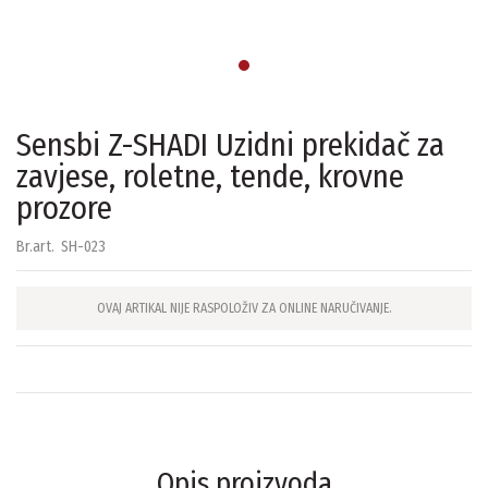
Sensbi Z-SHADI Uzidni prekidač za
zavjese, roletne, tende, krovne
prozore
Br.art.
SH-023
OVAJ ARTIKAL NIJE RASPOLOŽIV ZA ONLINE NARUČIVANJE.
Opis proizvoda