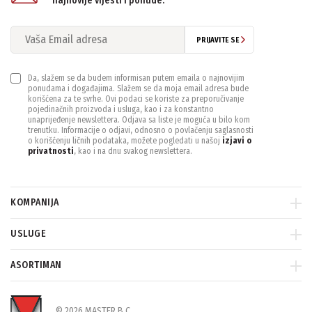
najnovije vijesti i ponude.
PRIJAVITE SE
Da, slažem se da budem informisan putem emaila o najnovijim
ponudama i događajima. Slažem se da moja email adresa bude
korišćena za te svrhe. Ovi podaci se koriste za preporučivanje
pojedinačnih proizvoda i usluga, kao i za konstantno
unaprijeđenje newslettera. Odjava sa liste je moguća u bilo kom
trenutku. Informacije o odjavi, odnosno o povlačenju saglasnosti
o korišćenju ličnih podataka, možete pogledati u našoj
izjavi o
privatnosti
, kao i na dnu svakog newslettera.
KOMPANIJA
USLUGE
ASORTIMAN
© 2026 MASTER B.C.