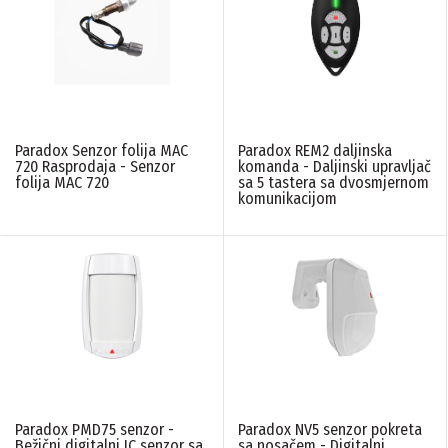
Paradox Senzor folija MAC
Paradox REM2 daljinska
720 Rasprodaja - Senzor
komanda - Daljinski upravljač
folija MAC 720
sa 5 tastera sa dvosmjernom
komunikacijom
Paradox PMD75 senzor -
Paradox NV5 senzor pokreta
Bežični digitalni IC senzor sa
sa nosačem - Digitalni