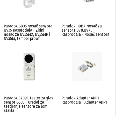
Paradox SB35 nosač senzora
Paradox HDB7 Nosač za
NV35 Rasprodaja - Zidni
senzor HD78,NV75
nosač za NV35MX, NV35MR i
Rasprodaja - Nosač senzora
NV35M, tamper proof
Paradox 5709C tester za glas
Paradox Adapter ADP1
senzor G550 - Uređaj za
Rasprodaja - Adapter ADP1
testiranje senzora za lom
stakla