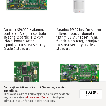
Paradox SP6000 + alarmna
Paradox PMD2 bežični senzor
centrala - Alarmna centrala
- Bežični senzor dometa
16 zona, 2 particije, 2 PGM
11X11m 88.5°, neosetljiv na
izlaza, komunikator,
životinje do 18Kg, ispunjava
ispunjava EN 50131 Security
EN 50131 Security Grade 2
Grade 2 standard
standard
Ovaj sajt koristi kolačiće radi što boljeg iskustva
posetilaca.
SLAŽEM
Ukoliko nastavite sa korišćenjem sajta, smatra se da ste
SE
saglasni sa našim
uslovima korišćenja
i potvrđujete
prihvatanje kolačića na njegovim stranicama.
Paradox VDMP3 modul za
Paradox SP7000+ alarmna