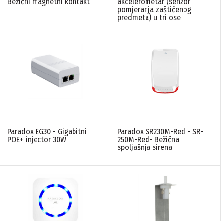
Bežični magnetni kontakt
akcelerometar (senzor
pomjeranja zaštićenog
predmeta) u tri ose
Paradox EG30 - Gigabitni
Paradox SR230M-Red - SR-
POE+ injector 30W
250M-Red- Bežična
spoljašnja sirena