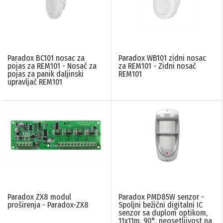
Paradox BC101 nosac za
Paradox WB101 zidni nosac
pojas za REM101 - Nosač za
za REM101 - Zidni nosač
pojas za panik daljinski
REM101
upravljač REM101
Paradox ZX8 modul
Paradox PMD85W senzor -
proširenja - Paradox-ZX8
Spoljni bežični digitalni IC
senzor sa duplom optikom,
11x11m, 90°, neosetljivost na