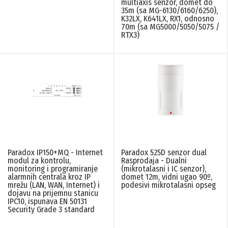
multiaxis senzor, domet do
35m (sa MG-6130/6160/6250),
K32LX, K641LX, RX1, odnosno
70m (sa MG5000/5050/5075 /
RTX3)
Paradox IP150+MQ - Internet
Paradox 525D senzor dual
modul za kontrolu,
Rasprodaja - Dualni
monitoring i programiranje
(mikrotalasni i IC senzor),
alarmnih centrala kroz IP
domet 12m, vidni ugao 90º,
mrežu (LAN, WAN, Internet) i
podesivi mikrotalasni opseg
dojavu na prijemnu stanicu
IPC10, ispunava EN 50131
Security Grade 3 standard