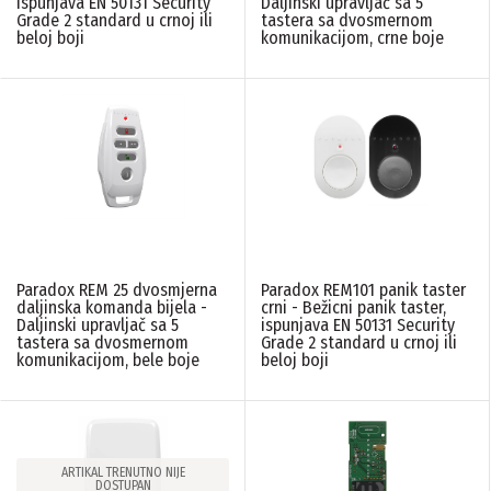
ispunjava EN 50131 Security
Daljinski upravljač sa 5
Grade 2 standard u crnoj ili
tastera sa dvosmernom
beloj boji
komunikacijom, crne boje
Paradox REM 25 dvosmjerna
Paradox REM101 panik taster
daljinska komanda bijela -
crni - Bežicni panik taster,
Daljinski upravljač sa 5
ispunjava EN 50131 Security
tastera sa dvosmernom
Grade 2 standard u crnoj ili
komunikacijom, bele boje
beloj boji
ARTIKAL TRENUTNO NIJE
DOSTUPAN