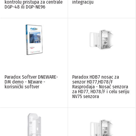
kontrolu pristupa za centrale
integraciju
DGP-48 ili DGP-NE96
Paradox Softver DNEWARE-
Paradox HDB7 nosac za
DM demo - NEware -
senzor HD77,HD78/F
korisnički softver
Rasprodaja - Nosač senzora
za HD77, HD78/F i celu seriju
NV75 senzora