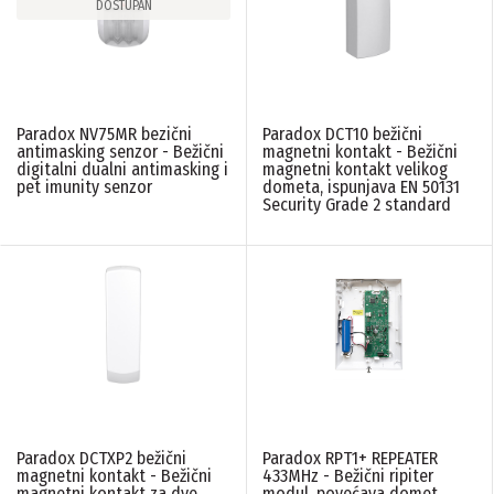
DOSTUPAN
Paradox NV75MR bezični
Paradox DCT10 bežični
antimasking senzor - Bežični
magnetni kontakt - Bežični
digitalni dualni antimasking i
magnetni kontakt velikog
pet imunity senzor
dometa, ispunjava EN 50131
Security Grade 2 standard
Paradox DCTXP2 bežični
Paradox RPT1+ REPEATER
magnetni kontakt - Bežični
433MHz - Bežični ripiter
magnetni kontakt za dve
modul, povećava domet