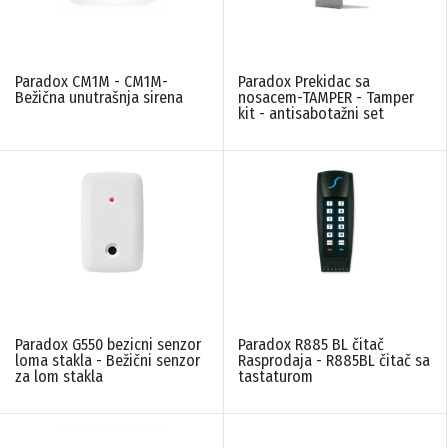
Paradox CM1M - CM1M-
Paradox Prekidac sa
Bežična unutrašnja sirena
nosacem-TAMPER - Tamper
kit - antisabotažni set
Paradox G550 bezicni senzor
Paradox R885 BL čitač
loma stakla - Bežični senzor
Rasprodaja - R885BL čitač sa
za lom stakla
tastaturom