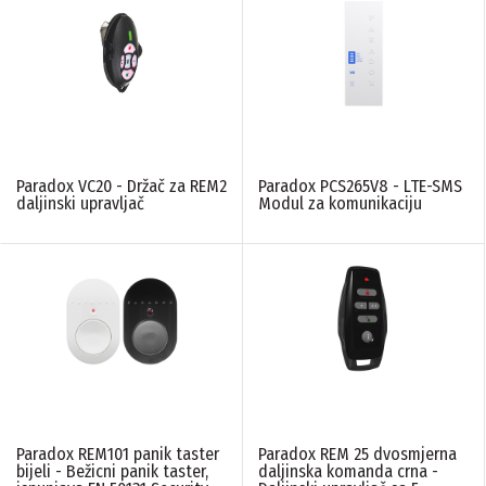
Paradox VC20 - Držač za REM2
Paradox PCS265V8 - LTE-SMS
daljinski upravljač
Modul za komunikaciju
Paradox REM101 panik taster
Paradox REM 25 dvosmjerna
bijeli - Bežicni panik taster,
daljinska komanda crna -