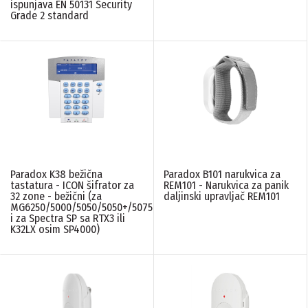
ispunjava EN 50131 Security
Grade 2 standard
Paradox K38 bežična
Paradox B101 narukvica za
tastatura - ICON šifrator za
REM101 - Narukvica za panik
32 zone - bežični (za
daljinski upravljač REM101
MG6250/5000/5050/5050+/5075
i za Spectra SP sa RTX3 ili
K32LX osim SP4000)