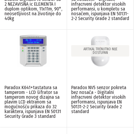
2 NEZAVISNA ic ELEMENTA I
infracrveni detektor visokih
duplom optikom, 11x11m, 90°,
performansi, u kompletu sa
neosetljivost na životinje do
nosačem, ispunjava EN 50131-
40kg
2-2 Security Grade 2 standard
ARTIKAL TRENUTNO NIJE
DOSTUPAN
Paradox K641+tastatura sa
Paradox NV5 senzor pokreta
tamperom - LCD šifrator sa
bez nosača - Digitalni
tamperom novog dizajna sa
infracrveni detektor visokih
plavim LCD ektranom sa
performansi, ispunjava EN
mogućnošću prikaza do 32
50131-2-2 Security Grade 2
karaktera, ispunjava EN 50131
standard
Security Grade 3 standard