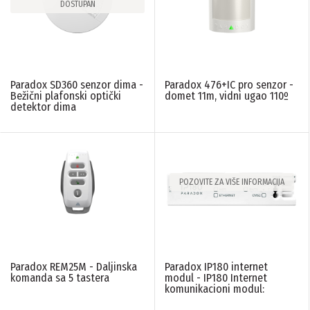
DOSTUPAN
LINIJA PROIZVODA
Paradox SD360 senzor dima -
Paradox 476+IC pro senzor -
Alarmni sistemi
(179)
Bežični plafonski optički
domet 11m, vidni ugao 110º
detektor dima
PONIŠTITE SVE FILTERE
POZOVITE ZA VIŠE INFORMACIJA
Paradox REM25M - Daljinska
Paradox IP180 internet
komanda sa 5 tastera
modul - IP180 Internet
komunikacioni modul: