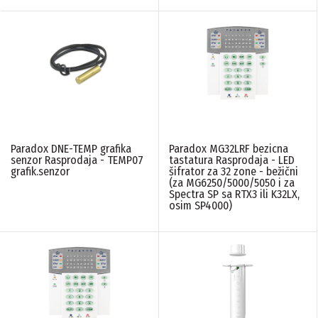
Paradox DNE-TEMP grafika
Paradox MG32LRF bezicna
senzor Rasprodaja - TEMP07
tastatura Rasprodaja - LED
grafik.senzor
šifrator za 32 zone - bežični
(za MG6250/5000/5050 i za
Spectra SP sa RTX3 ili K32LX,
osim SP4000)