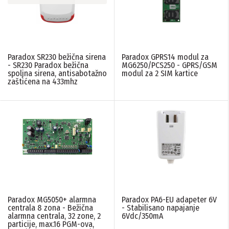
Paradox SR230 bežična sirena
Paradox GPRS14 modul za
- SR230 Paradox bežična
MG6250/PCS250 - GPRS/GSM
spoljna sirena, antisabotažno
modul za 2 SIM kartice
zaštićena na 433mhz
Paradox MG5050+ alarmna
Paradox PA6-EU adapeter 6V
centrala 8 zona - Bežična
- Stabilisano napajanje
alarmna centrala, 32 zone, 2
6Vdc/350mA
particije, max.16 PGM-ova,