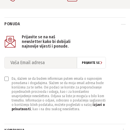
PONUDA
Prijavite se na naš
newsletter kako bi dobijali
najnovije vijesti i ponude.
PRIJAVITE SE
Da, slažem se da budem informisan putem emaila o najnovijim
ponudama i događajima. Slažem se da moja email adresa bude
korišćena za te svrhe. Ovi podaci se koriste za preporučivanje
pojedinačnih proizvoda i usluga, kao i za konstantno
unaprijeđenje newslettera. Odjava sa liste je moguća u bilo kom
trenutku. Informacije o odjavi, odnosno o povlačenju saglasnosti
o korišćenju ličnih podataka, možete pogledati u našoj
izjavi o
privatnosti
, kao i na dnu svakog newslettera.