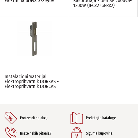
Električna brava SK-990A
Rasprodaja - UPS SP 2000VA-
1200W (IECx2+GERx2)
InstalacioniMaterijal
Elektroprihvatnik DORKAS -
Elektroprihvatnik DORCAS
Proizvodi na akciji
Prelistajte kataloge
Imate nekih pitanja?
Sigurna kupovina