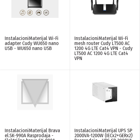
LINIJA PROIZVODA
InstalacioniMaterijal Wi-Fi
InstalacioniMaterijal Wi-Fi
Mrezna oprema
(2)
adapter Cudy WU650 nano
mesh router Cudy LT500 AC
USB - WU650 nano USB
1200 4G LTE Cat4 VPN - Cudy
Alarmni sistemi
(1)
LT500 AC 1200 4G LTE Cat4
VPN
Video nadzor
(1)
Access sistemi
(1)
PONIŠTITE SVE FILTERE
InstalacioniMaterijal Brava
InstalacioniMaterijal UPS SP
el.SK-990A Rasprodaja -
2000VA-1200W (IECx2+GERx2)