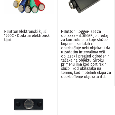
LINIJA PROIZVODA
I-Button Elektronski ključ
I-Button Ilogger- set za
Access sistemi
(3)
1990C - Dodatni elektronski
obilazak - iLOGGER je uređaj
ključ
za kontrolu bilo koje službe
koja ima zadatak da
obezbeđuje neki objekat i da
u zadatim intervalima vrši
PONIŠTITE SVE FILTERE
obilazak i pregled određenih
tačaka na objektu. Široku
primenu ima kod portirskih
službi, kod obilazaka na
terenu, kod mobilnih ekipa za
obezbeđenje objekata itd.