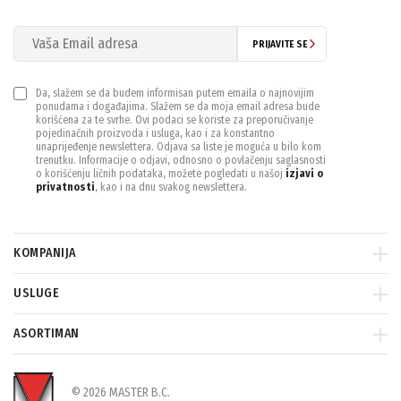
PRIJAVITE SE
Da, slažem se da budem informisan putem emaila o najnovijim
ponudama i događajima. Slažem se da moja email adresa bude
korišćena za te svrhe. Ovi podaci se koriste za preporučivanje
pojedinačnih proizvoda i usluga, kao i za konstantno
unaprijeđenje newslettera. Odjava sa liste je moguća u bilo kom
trenutku. Informacije o odjavi, odnosno o povlačenju saglasnosti
o korišćenju ličnih podataka, možete pogledati u našoj
izjavi o
privatnosti
, kao i na dnu svakog newslettera.
KOMPANIJA
USLUGE
ASORTIMAN
© 2026 MASTER B.C.