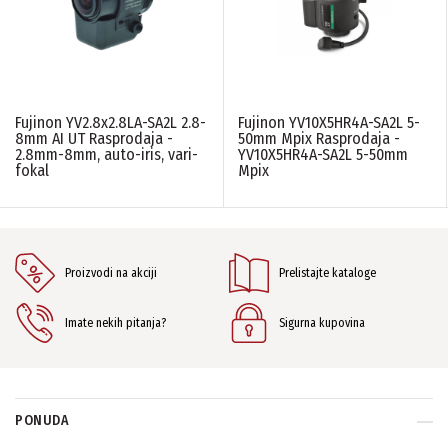
LINIJA PROIZVODA
Fujinon YV2.8x2.8LA-SA2L 2.8-
Fujinon YV10X5HR4A-SA2L 5-
Video nadzor
(2)
8mm AI UT Rasprodaja -
50mm Mpix Rasprodaja -
2.8mm-8mm, auto-iris, vari-
YV10X5HR4A-SA2L 5-50mm
fokal
Mpix
PONIŠTITE SVE FILTERE
Proizvodi na akciji
Prelistajte kataloge
Imate nekih pitanja?
Sigurna kupovina
PONUDA