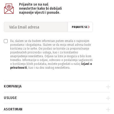
Prijavite se na naš
newsletter kako bi dobijali
najnovije vijesti i ponude.
PRIJAVITE SE
Da, slažem se da budem informisan putem emaila o najnovijim
ponudama i događajima. Slažem se da moja email adresa bude
korišćena za te svrhe. Ovi podaci se koriste za preporučivanje
pojedinačnih proizvoda i usluga, kao i za konstantno
unaprijeđenje newslettera. Odjava sa liste je moguća u bilo kom
trenutku. Informacije o odjavi, odnosno o povlačenju saglasnosti
o korišćenju ličnih podataka, možete pogledati u našoj
izjavi o
privatnosti
, kao i na dnu svakog newslettera.
KOMPANIJA
USLUGE
ASORTIMAN