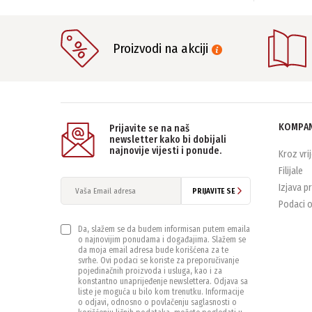
Proizvodi na akciji
KOMPAN
Prijavite se na naš
newsletter kako bi dobijali
najnovije vijesti i ponude.
Kroz vri
Filijale
Izjava p
PRIJAVITE SE
Podaci o
Da, slažem se da budem informisan putem emaila
o najnovijim ponudama i događajima. Slažem se
da moja email adresa bude korišćena za te
svrhe. Ovi podaci se koriste za preporučivanje
pojedinačnih proizvoda i usluga, kao i za
konstantno unaprijeđenje newslettera. Odjava sa
liste je moguća u bilo kom trenutku. Informacije
o odjavi, odnosno o povlačenju saglasnosti o