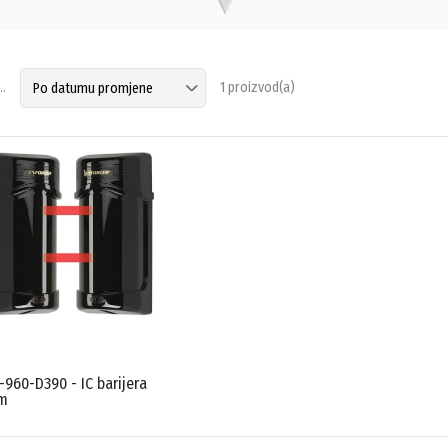
..
1 proizvod(a)
-960-D390 - IC barijera
m