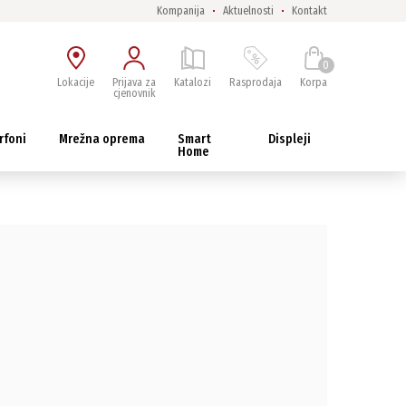
Kompanija
Aktuelnosti
Kontakt
0
Lokacije
Prijava za
Katalozi
Rasprodaja
Korpa
cjenovnik
rfoni
Mrežna oprema
Smart
Displeji
Home