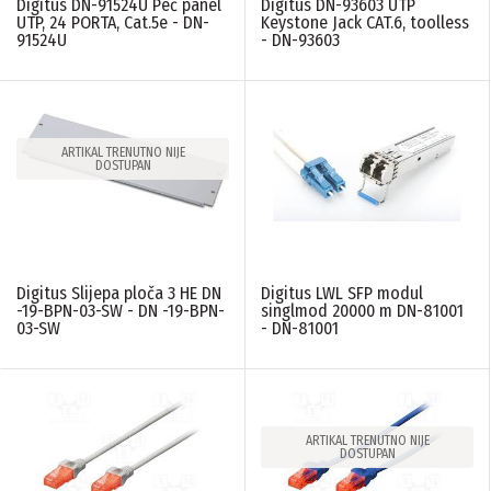
Digitus DN-91524U Peč panel
Digitus DN-93603 UTP
UTP, 24 PORTA, Cat.5e - DN-
Keystone Jack CAT.6, toolless
91524U
- DN-93603
ARTIKAL TRENUTNO NIJE
DOSTUPAN
Digitus Slijepa ploča 3 HE DN
Digitus LWL SFP modul
-19-BPN-03-SW - DN -19-BPN-
singlmod 20000 m DN-81001
03-SW
- DN-81001
ARTIKAL TRENUTNO NIJE
DOSTUPAN