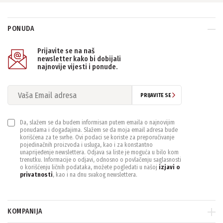
PONUDA
Prijavite se na naš
newsletter kako bi dobijali
najnovije vijesti i ponude.
PRIJAVITE SE
Da, slažem se da budem informisan putem emaila o najnovijim
ponudama i događajima. Slažem se da moja email adresa bude
korišćena za te svrhe. Ovi podaci se koriste za preporučivanje
pojedinačnih proizvoda i usluga, kao i za konstantno
unaprijeđenje newslettera. Odjava sa liste je moguća u bilo kom
trenutku. Informacije o odjavi, odnosno o povlačenju saglasnosti
o korišćenju ličnih podataka, možete pogledati u našoj
izjavi o
privatnosti
, kao i na dnu svakog newslettera.
KOMPANIJA