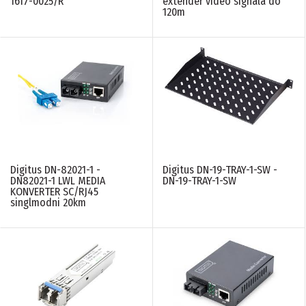
1617-0025/R
extender video signala do
120m
Digitus DN-82021-1 -
Digitus DN-19-TRAY-1-SW -
DN82021-1 LWL MEDIA
DN-19-TRAY-1-SW
KONVERTER SC/RJ45
singlmodni 20km