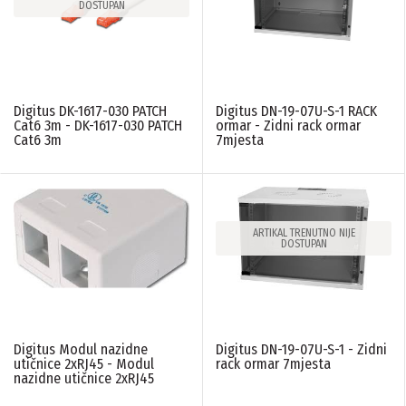
DOSTUPAN
LINIJA PROIZVODA
Digitus DK-1617-030 PATCH
Digitus DN-19-07U-S-1 RACK
Mrezna oprema
(74)
Cat6 3m - DK-1617-030 PATCH
ormar - Zidni rack ormar
Cat6 3m
7mjesta
Video nadzor
(4)
PONIŠTITE SVE FILTERE
ARTIKAL TRENUTNO NIJE
DOSTUPAN
Digitus Modul nazidne
Digitus DN-19-07U-S-1 - Zidni
utičnice 2xRJ45 - Modul
rack ormar 7mjesta
nazidne utičnice 2xRJ45