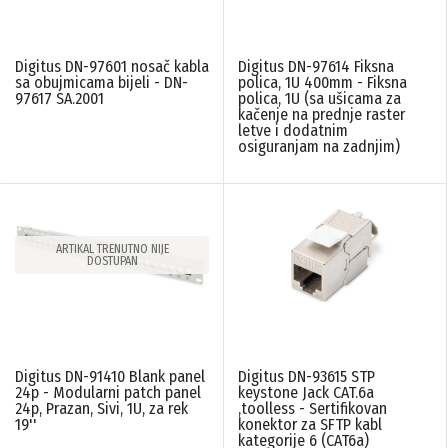
Digitus DN-97601 nosač kabla
Digitus DN-97614 Fiksna
sa obujmicama bijeli - DN-
polica, 1U 400mm - Fiksna
97617 SA.2001
polica, 1U (sa ušicama za
kačenje na prednje raster
letve i dodatnim
osiguranjam na zadnjim)
ARTIKAL TRENUTNO NIJE
DOSTUPAN
Digitus DN-91410 Blank panel
Digitus DN-93615 STP
24p - Modularni patch panel
keystone Jack CAT.6a
24p, Prazan, Sivi, 1U, za rek
,toolless - Sertifikovan
19''
konektor za SFTP kabl
kategorije 6 (CAT6a)